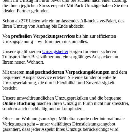
Steht Ihr Umzug in Fürth bevor und Sie suchen nach einer Lösung,
die Ihnen jeglichen Stress erspart? Mit Pack Umzüge haben Sie den
idealen Partner gefunden.
Schon ab 27€ bieten wir ein umfassendes All-inclusive-Paket, das
Ihren Umzug von Anfang bis Ende abdeckt.
Von
profisellen Verpackungsservices
bis hin zur effizienten
Umzugsplanung – wir kümmern uns um alles.
Unsere qualifizierten
Umzugshelfer
sorgen für einen sicheren
Transport Ihrer Besitztümer und ein sorgfältiges Auspacken an
Ihrem neuen Wohnort.
Mit unseren
maßgeschneiderten Verpackungslösungen
und dem
bequemen Auspackservice erleben Sie eine kundenorientierte
Umzugserfahrung, die durch Flexibilität und Zuverlässigkeit
besticht.
Unsere umweltfreundlichen Umzugspraktiken und die bequeme
Online-Buchung
machen Ihren Umzug in Fürth nicht nur stressfrei,
sondern auch nachhaltig und unkompliziert.
Ob es um Wohnungsumzüge, Möbeltransporte oder internationale
Verlegungen geht – unser vielfältiges Dienstleistungsangebot
garantiert, dass jeder Aspekt Ihres Umzugs berücksichtigt wird.